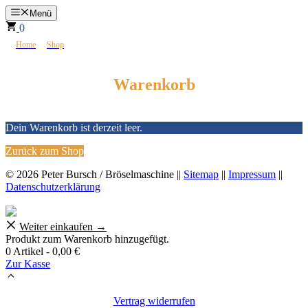
Zum
Menü
Inhalt
0
springen
>
>
☮
Home
Shop
Warenkorb
Warenkorb
Dein Warenkorb ist derzeit leer.
Zurück zum Shop
© 2026 Peter Bursch / Bröselmaschine ||
Sitemap
||
Impressum
||
Datenschutzerklärung
Weiter einkaufen →
Produkt zum Warenkorb hinzugefügt.
0 Artikel -
0,00
€
Zur Kasse
Vertrag widerrufen