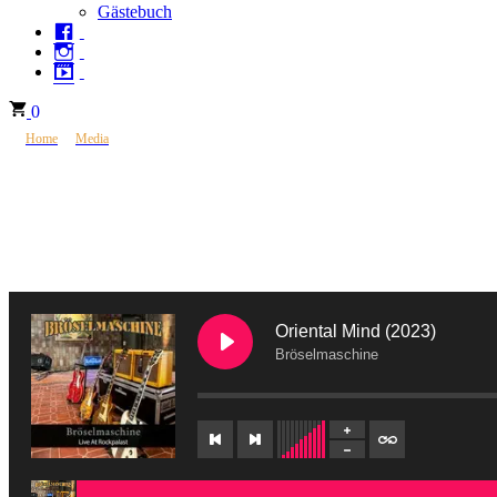
Gästebuch
0
>
>
☮
Home
Media
Audio
Oriental Mind (2023)
Bröselmaschine