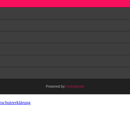
Powered by
AudioIgniter
nschutzerklärung