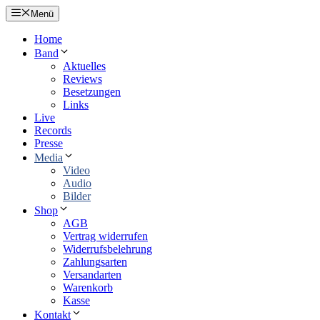
Zum
Menü
Inhalt
springen
Home
Band
Aktuelles
Reviews
Besetzungen
Links
Live
Records
Presse
Media
Video
Audio
Bilder
Shop
AGB
Vertrag widerrufen
Widerrufsbelehrung
Zahlungsarten
Versandarten
Warenkorb
Kasse
Kontakt