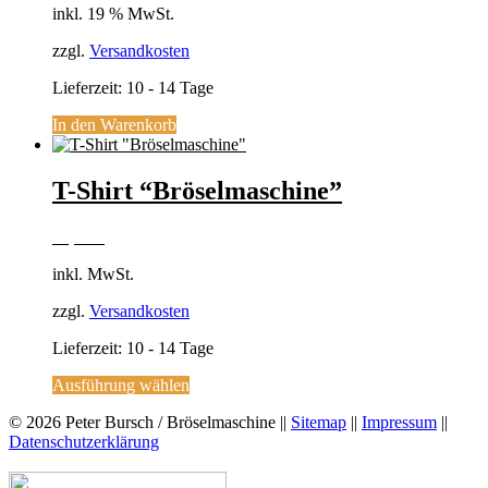
inkl. 19 % MwSt.
zzgl.
Versandkosten
Lieferzeit:
10 - 14 Tage
In den Warenkorb
T-Shirt “Bröselmaschine”
30,00
€
inkl. MwSt.
zzgl.
Versandkosten
Lieferzeit:
10 - 14 Tage
Dieses
Ausführung wählen
Produkt
© 2026 Peter Bursch / Bröselmaschine ||
Sitemap
||
Impressum
||
weist
Datenschutzerklärung
mehrere
Varianten
auf.