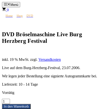
Zum
Menü
Inhalt
0
springen
>
>
>
☮
Home
Shop
DVD
DVD Bröselmaschine Live Burg Herzberg Festival
DVD Bröselmaschine Live Burg
Herzberg Festival
20,00
€
inkl. 19 % MwSt.
zzgl.
Versandkosten
Live auf dem Burg-Herzberg-Festival, 23.07.2006.
Wir legen jeder Bestellung eine signierte Autogrammkarte bei.
Lieferzeit:
10 - 14 Tage
Vorrätig
DVD
Bröselmaschine
In den Warenkorb