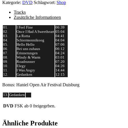
Live
Kategorie:
DVD
Schlagwort:
Shop
Burg
Herzberg
Tracks
Festival
Zusätzliche Informationen
Menge
01.
I Feel Fine
06:39
02.
Once I Had A Sweetheart
05:04
03.
La Rotta
04:41
04.
Schiermonnikoog
04:04
05.
Hello Hello
07:06
06.
Bei uns zuhaus
06:12
07.
Erinnerungen
04:24
08.
Windy & Warm
03:01
09.
Roadrunner
07:20
10.
Elegy
04:26
11.
I Was Angry
14:44
12.
Gedanken
12:15
Bonus: Haniel Open Air Festival Duisburg
13.
Gedanken
DVD
FSK ab 0 freigegeben.
Ähnliche Produkte