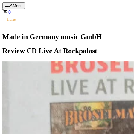
Zum
Menü
Inhalt
0
springen
>
☮
Home
Made in Germany music GmbH
Made in Germany music GmbH
Review CD Live At Rockpalast