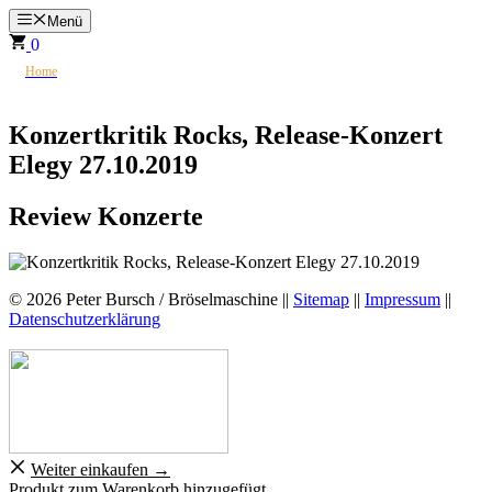
Zum
Menü
Inhalt
0
springen
>
☮
Home
Konzertkritik Rocks, Release-Konzert Elegy 27.10.2019
Konzertkritik Rocks, Release-Konzert
Elegy 27.10.2019
Review Konzerte
© 2026 Peter Bursch / Bröselmaschine ||
Sitemap
||
Impressum
||
Datenschutzerklärung
Weiter einkaufen →
Produkt zum Warenkorb hinzugefügt.