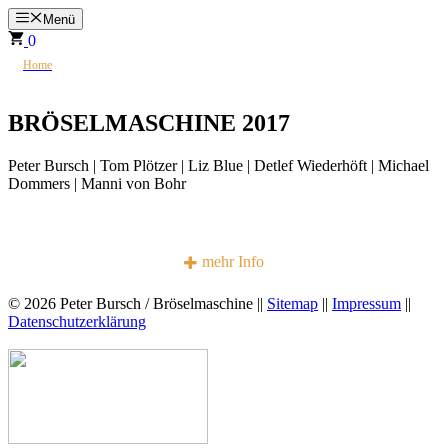
Zum
Menü
Inhalt
0
springen
>
☮
Home
BRÖSELMASCHINE 2017
BRÖSELMASCHINE 2017
Peter Bursch | Tom Plötzer | Liz Blue | Detlef Wiederhöft | Michael
Dommers | Manni von Bohr
v.l.n.r. Peter Bursch | Tom Plötzer | Liz Blue | Detlef Wieder
mehr Info
© 2026 Peter Bursch / Bröselmaschine ||
Sitemap
||
Impressum
||
Datenschutzerklärung