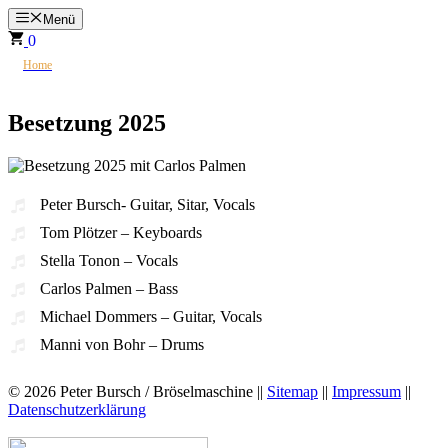
Zum
Menü
Inhalt
0
springen
>
☮
Home
Besetzung 2025
Besetzung 2025
Peter Bursch- Guitar, Sitar, Vocals
Tom Plötzer – Keyboards
Stella Tonon – Vocals
Carlos Palmen – Bass
Michael Dommers – Guitar, Vocals
Manni von Bohr – Drums
© 2026 Peter Bursch / Bröselmaschine ||
Sitemap
||
Impressum
||
Datenschutzerklärung